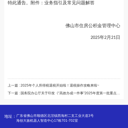
特此通告。附件：业务指引及常见问题解答
佛山市住房公积金管理中心
年
月
日
2025
2
21
上一篇 : 2025年个人所得税退税开始啦！退税操作攻略来啦~
下一篇 : 国务院办公厅关于印发《“高效办成一件事”2025年度第一批重点事项清单》的通知 国办函〔2025〕3号
广东省佛山市顺德区北滘镇西海村二支工业大道3号
地址：
海创大族机器人智造中心17栋701-702室